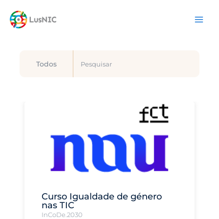
Skip
content
to
content
Todos
Curso Igualdade de género
nas TIC
InCoDe.2030