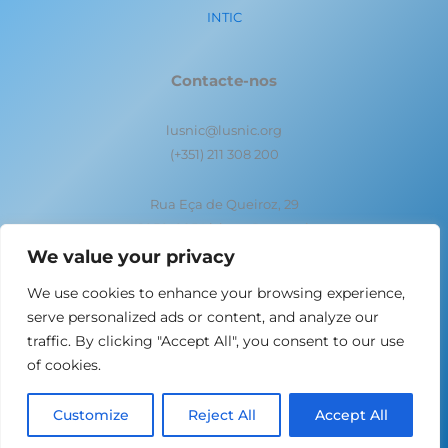
INTIC
Contacte-nos
lusnic@lusnic.org
(+351) 211 308 200
Rua Eça de Queiroz, 29
1050-095 Lisboa- Portugal
We value your privacy
We use cookies to enhance your browsing experience,
serve personalized ads or content, and analyze our
traffic. By clicking "Accept All", you consent to our use
of cookies.
Copyright 2025 © .PT - Associação DNS.PT - Todos os
direitos reservados
Customize
Reject All
Accept All