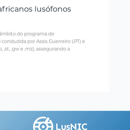
fricanos lusófonos
o âmbito do programa de
 conduzida por Assis Guerreiro (.PT) e
 .st, .gw e .mz), assegurando a