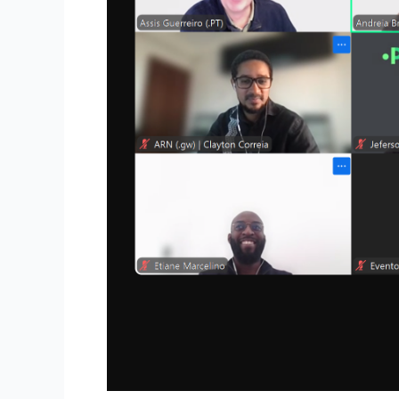
DNSSEC
para
ccTLDs
africanos
lusófonos