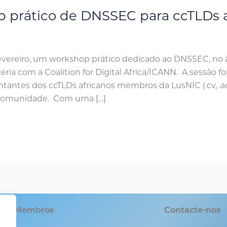
p prático de DNSSEC para ccTLDs a
 fevereiro, um workshop prático dedicado ao DNSSEC, n
ia com a Coalition for Digital Africa/ICANN. A sessão foi
tantes dos ccTLDs africanos membros da LusNIC (.cv, .ao,
a comunidade. Com uma […]
Membros
Contacte-nos