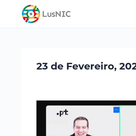
Skip
content
to
content
23 de Fevereiro, 20
LusNIC
realizou
workshop
prático
de