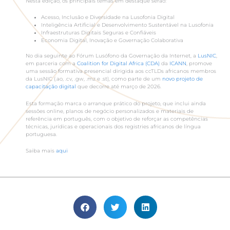
Nesta edição, os principais temas em destaque serão:
Acesso, Inclusão e Diversidade na Lusofonia Digital
Inteligência Artificial e Desenvolvimento Sustentável na Lusofonia
Infraestruturas Digitais Seguras e Confiáveis
Economia Digital, Inovação e Governação Colaborativa
No dia seguinte ao Fórum Lusófono da Governação da Internet, a
LusNIC
,
em parceria com a
Coalition for Digital Africa (CDA)
da
ICANN
, promove
uma sessão formativa presencial dirigida aos ccTLDs africanos membros
da LusNIC (.ao, .cv, .gw, .mz e .st), como parte de um
novo projeto de
capacitação digital
que decorre até março de 2026.
Esta formação marca o arranque prático do projeto, que inclui ainda
sessões online, planos de negócio personalizados e materiais de
referência em português, com o objetivo de reforçar as competências
técnicas, jurídicas e operacionais dos registries africanos de língua
portuguesa.
Saiba mais
aqui