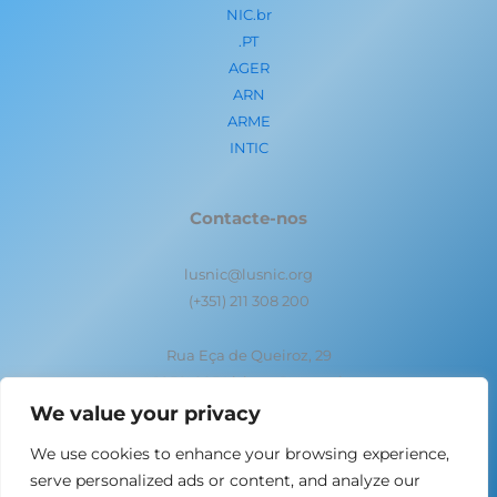
NIC.br
.PT
AGER
ARN
ARME
INTIC
Contacte-nos
lusnic@lusnic.org
(+351) 211 308 200
Rua Eça de Queiroz, 29
1050-095 Lisboa- Portugal
We value your privacy
We use cookies to enhance your browsing experience,
serve personalized ads or content, and analyze our