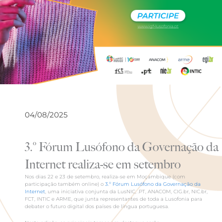
04/08/2025
3.º Fórum Lusófono da Governação da
Internet realiza-se em setembro
Nos dias 22 e 23 de setembro, realiza-se em Moçambique (com
participação também online) o
3.º Fórum Lusófono da Governação da
Internet
, uma iniciativa conjunta da LusNIC, .PT, ANACOM, CIG.br, NIC.br,
FCT, INTIC e ARME, que junta representantes de toda a Lusofonia para
debater o futuro digital dos países de língua portuguesa.