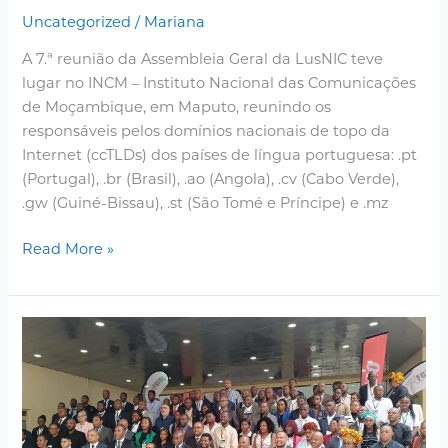
Uncategorized
/
Mariana
A 7.ª reunião da Assembleia Geral da LusNIC teve
lugar no INCM – Instituto Nacional das Comunicações
de Moçambique, em Maputo, reunindo os
responsáveis pelos domínios nacionais de topo da
Internet (ccTLDs) dos países de língua portuguesa: .pt
(Portugal), .br (Brasil), .ao (Angola), .cv (Cabo Verde),
.gw (Guiné-Bissau), .st (São Tomé e Príncipe) e .mz
Read More »
Lusnic
participates
in
the
4th