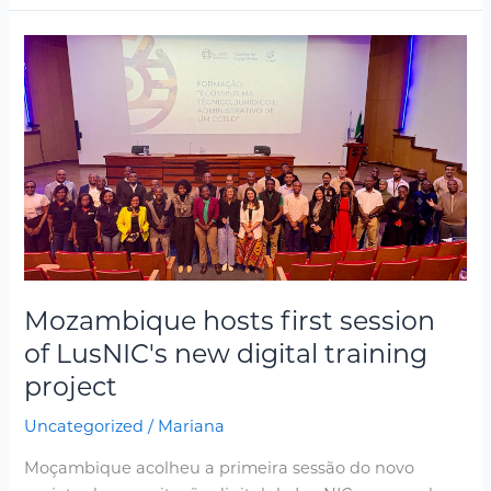
Mozambique
hosts
first
session
of
LusNIC's
new
digital
training
project
Mozambique hosts first session
of LusNIC's new digital training
project
Uncategorized
/
Mariana
Moçambique acolheu a primeira sessão do novo