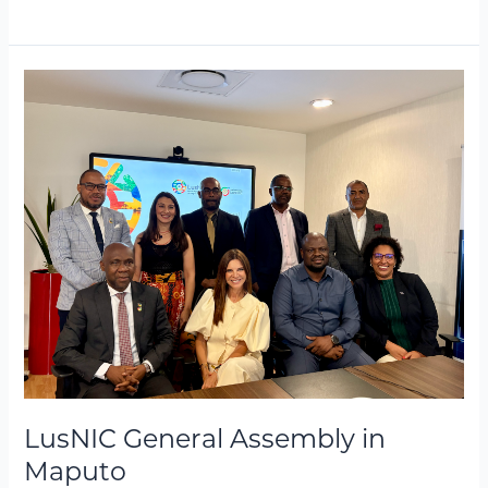
LusNIC
General
Assembly
in
Maputo
LusNIC General Assembly in
Maputo