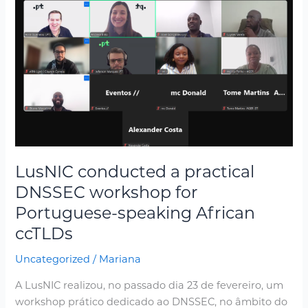
LusNIC
conducted
a
practical
DNSSEC
workshop
for
Portuguese-
speaking
African
LusNIC conducted a practical
ccTLDs
DNSSEC workshop for
Portuguese-speaking African
ccTLDs
Uncategorized
/
Mariana
A LusNIC realizou, no passado dia 23 de fevereiro, um
workshop prático dedicado ao DNSSEC, no âmbito do