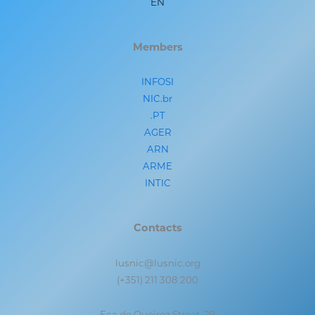
EN
Members
INFOSI
NIC.br
.PT
AGER
ARN
ARME
INTIC
Contacts
lusnic@lusnic.org
(+351) 211 308 200
Eça de Queiroz Street, 29