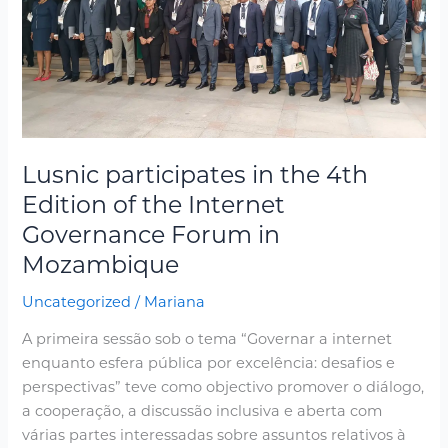
Edition
of
the
Internet
Governance
Forum
in
Mozambique
Lusnic participates in the 4th
Edition of the Internet
Governance Forum in
Mozambique
Uncategorized
/
Mariana
A primeira sessão sob o tema “Governar a internet
enquanto esfera pública por excelência: desafios e
perspectivas” teve como objectivo promover o diálogo,
a cooperação, a discussão inclusiva e aberta com
várias partes interessadas sobre assuntos relativos à