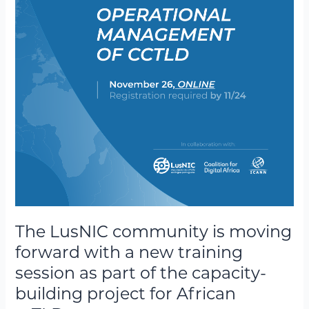
moving
forward
with
a
new
training
session
as
part
of
the
capacity-
building
project
The LusNIC community is moving
for
forward with a new training
African
ccTLDs
session as part of the capacity-
building project for African