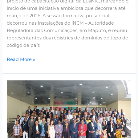
projeto de capacitação digital da LusNIC, marcando o
início de uma iniciativa ambiciosa que decorrerá até
março de 2026. A sessão formativa presencial
decorreu nas instalações do INCM – Autoridade
Reguladora das Comunicações, em Maputo, e reuniu
representantes dos registries de domínios de topo de
código de país
Read More »
LusNIC
co-
organized
the
3rd
Lusophone
Internet
Governance